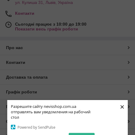
ул. Кулиша 31, Львів, Україна
Контакти
Сьогодні працює з 10:00 до 19:00
Показати весь графік роботи
Про нас
Контакти
Доставка та оплата
Графік роботи
×
Разрешите сайту nevisshop.com.ua
Повна версія сайту
отправлять вам уведомления на рабочий
стол
Сайт створено на маркетплейсі
Prom.ua
Powered by SendPulse