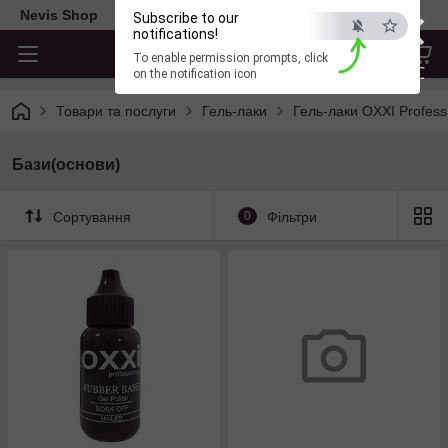
×
Nevis Shop
Subscribe to our
notifications!
To enable permission prompts, click
ESC
on the notification icon
Товари та послуги
Гель-лаки
Гель-лаки OXXI Profess
Бази(основи)
Сортування
0
Фільтри