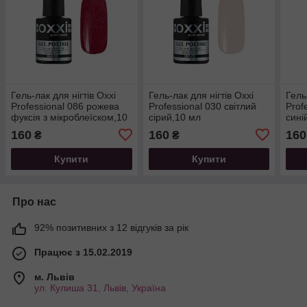
Гель-лак для нігтів Oxxi
Гель-лак для нігтів Oxxi
Гель
Professional 086 рожева
Professional 030 світлий
Prof
фуксія з мікроблеїском,10
сірий,10 мл
сині
мл
160
160
160
₴
₴
Купити
Купити
Про нас
92% позитивних з 12 відгуків за рік
Працює з 15.02.2019
м. Львів
ул. Кулиша 31, Львів, Україна