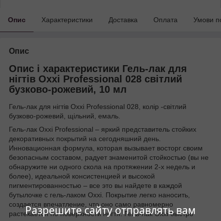
Опис
Характеристики
Доставка
Оплата
Умови п
Опис
Опис і характеристики Гель-лак для
нігтів Oxxi Professional 028 світлий
бузково-рожевий, 10 мл
Гель-лак для нігтів Oxxi Professional 028, колір -світлий
бузково-рожевий, щільний, емаль.
Гель-лак Oxxi Professional – яркий представитель стойких
декоративных покрытий на сегодняшний день.
Инновационная формула, которая вызывает восторг своим
безопасным составом, радует знаменитой стойкостью (вы не
обнаружите ни одного скола на протяжении 2-х недель и
более), идеальной консистенцией и высокой
пигментированностью – все это вы найдете в каждой
бутылочке с гель-лаком Oxxi. Покрытие легко наносить,
создается впечатление, что оно само равномерно
Разрешите сайту отправлять вам
растекается по поверхности ногтя. Гель-лак Oxxi быстро