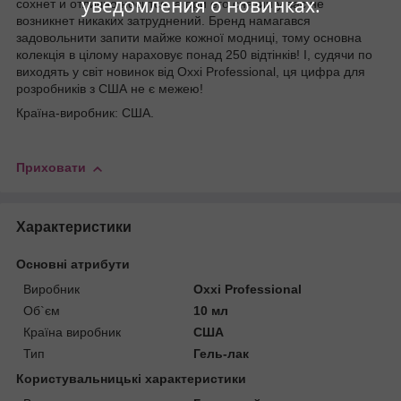
уведомления о новинках.
сохнет и отлично носится, а при его снятии у вас не
возникнет никаких затруднений. Бренд намагався
задовольнити запити майже кожної модниці, тому основна
колекція в цілому нараховує понад 250 відтінків! І, судячи по
виходять у світ новинок від Oxxi Professional, ця цифра для
розробників з США не є межею!
Країна-виробник: США.
Приховати
Характеристики
Основні атрибути
Виробник
Oxxi Professional
Об`єм
10 мл
Країна виробник
США
Тип
Гель-лак
Користувальницькі характеристики