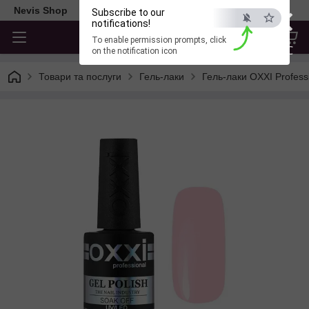
×
Nevis Shop
Subscribe to our
notifications!
To enable permission prompts, click
ESC
on the notification icon
Товари та послуги
Гель-лаки
Гель-лаки OXXI Profess