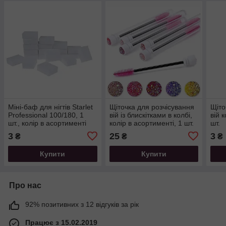
Міні-баф для нігтів Starlet
Щіточка для розчісування
Щіто
Professional 100/180, 1
вій із блискітками в колбі,
вій 
шт., колір в асортименті
колір в асортименті, 1 шт.
шт.
3
25
3
₴
₴
₴
Купити
Купити
Про нас
92% позитивних з 12 відгуків за рік
Працює з 15.02.2019