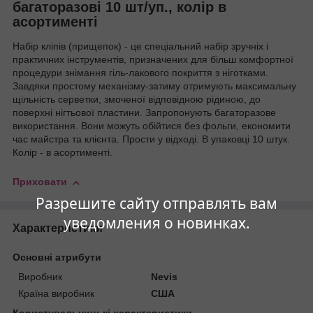
багаторазові 10 шт/уп., колір в
асортименті
Набір кліпів (прищепок) - це спеціальний набір зручніх і
практичних інструментів, призначених для більш комфортної
процедури знімання гіль-лакового покриття з ніготками.
Завдяки простому механізму-затиму отримують максимальну
щільність серветки, змоченої відповідною рідиною, до
поверхні нігтьової пластини. Запропонують багаторазове
використання. Вони можуть обійтися без фольги, економити
час майстра та клієнта. Прости у відході. В упаковці 10 штук.
Колір - в асортименті.
Приховати
Разрешите сайту отправлять вам
уведомления о новинках.
Характеристики
Основні атрибути
Виробник
Nevis
Країна виробник
США
Користувальницькі характеристики