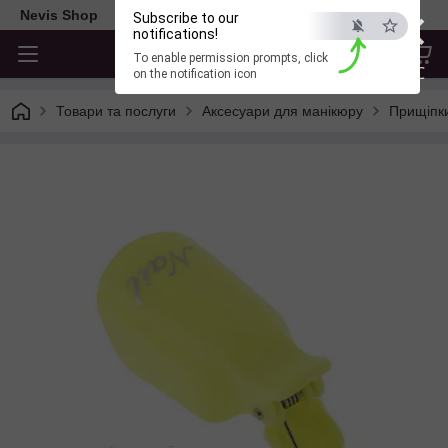
×
Nevis Shop
Subscribe to our
notifications!
To enable permission prompts, click
ESC
on the notification icon
Товари та послуги
Аксесуари для манікюру
Прищіпки