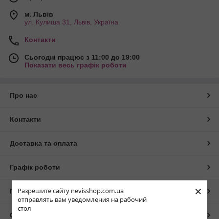
м. Львів
ул. Кулиша 31, Львів, Україна
Контакти
Сьогодні працює з 11:00 до 19:00
Показати весь графік роботи
Про нас
Контакти
Доставка та оплата
Графік роботи
×
Разрешите сайту nevisshop.com.ua
Повна версія сайту
отправлять вам уведомления на рабочий
стол
Сайт створено на маркетплейсі
Prom.ua