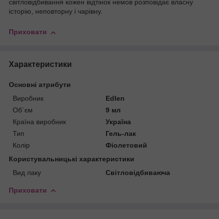
світловідбивання кожен відтінок немов розповідає власну
історію, неповторну і чарівну.
Приховати
Характеристики
Основні атрибути
Виробник
Edlen
Об`єм
9 мл
Країна виробник
Україна
Тип
Гель-лак
Колір
Фіолетовий
Користувальницькі характеристики
Вид лаку
Світловідбиваюча
Приховати