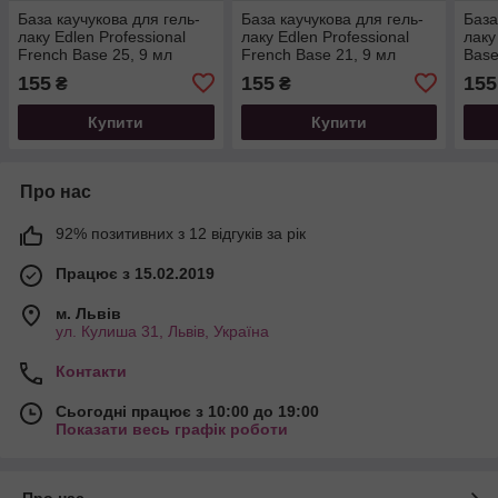
База каучукова для гель-
База каучукова для гель-
База
лаку Edlen Professional
лаку Edlen Professional
лаку
French Base 25, 9 мл
French Base 21, 9 мл
Base
155
155
155
₴
₴
Купити
Купити
Про нас
92% позитивних з 12 відгуків за рік
Працює з 15.02.2019
м. Львів
ул. Кулиша 31, Львів, Україна
Контакти
Сьогодні працює з 10:00 до 19:00
Показати весь графік роботи
Про нас