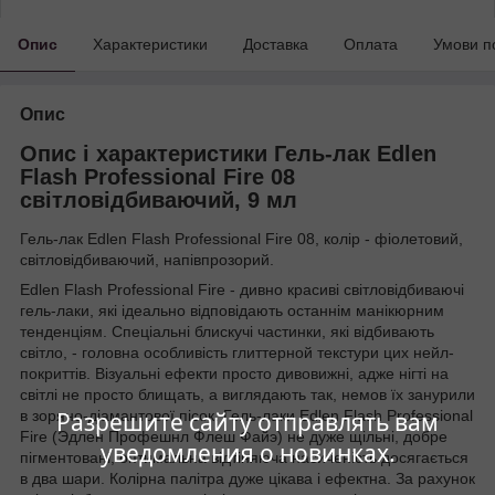
Опис
Характеристики
Доставка
Оплата
Умови п
Опис
Опис і характеристики Гель-лак Edlen
Flash Professional Fire 08
світловідбиваючий, 9 мл
Гель-лак Edlen Flash Professional Fire 08, колір - фіолетовий,
світловідбиваючий, напівпрозорий.
Edlen Flash Professional Fire - дивно красиві світловідбиваючі
гель-лаки, які ідеально відповідають останнім манікюрним
тенденціям. Спеціальні блискучі частинки, які відбивають
світло, - головна особливість глиттерной текстури цих нейл-
покриттів. Візуальні ефекти просто дивовижні, адже нігті на
світлі не просто блищать, а виглядають так, немов їх занурили
Разрешите сайту отправлять вам
в зоряно-діамантової пісок. Гель-лаки Edlen Flash Professional
Fire (Эдлен Профешнл Флеш Файэ) не дуже щільні, добре
уведомления о новинках.
пігментовані, оптимальна відтіняюча насиченість досягається
в два шари. Колірна палітра дуже цікава і ефектна. За рахунок