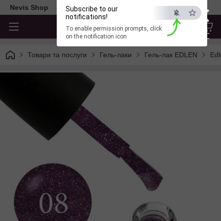
×
Nevis Shop
Subscribe to our
notifications!
To enable permission prompts, click
ESC
on the notification icon
Товари та послуги
Гель-лаки
Гель-лак EDLEN
Edl