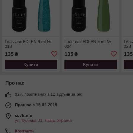
Гель-лак EDLEN 9 ml №
Гель-лак EDLEN 9 ml №
Гель
018
024
028
135
135
135
₴
₴
Купити
Купити
Про нас
92% позитивних з 12 відгуків за рік
Працює з 15.02.2019
м. Львів
ул. Кулиша 31, Львів, Україна
Контакти