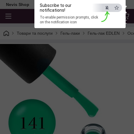
×
Nevis Shop
Subscribe to our
notifications!
To enable permission prompts, click
ESC
on the notification icon
Товари та послуги
Гель-лаки
Гель-лак EDLEN
Осн