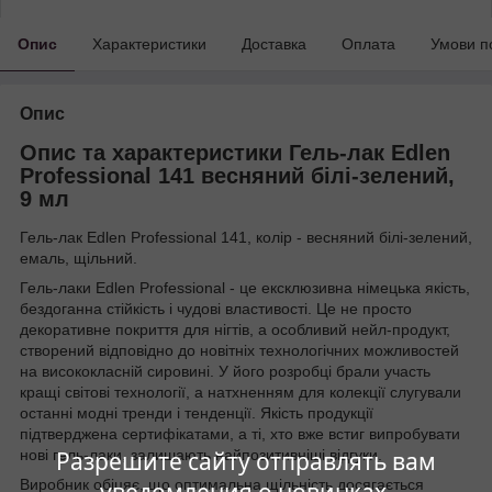
Опис
Характеристики
Доставка
Оплата
Умови п
Опис
Опис та характеристики Гель-лак Edlen
Professional 141 весняний білі-зелений,
9 мл
Гель-лак Edlen Professional 141, колір - весняний білі-зелений,
емаль, щільний.
Гель-лаки Edlen Professional - це ексклюзивна німецька якість,
бездоганна стійкість і чудові властивості. Це не просто
декоративне покриття для нігтів, а особливий нейл-продукт,
створений відповідно до новітніх технологічних можливостей
на висококласній сировині. У його розробці брали участь
кращі світові технології, а натхненням для колекції слугували
останні модні тренди і тенденції. Якість продукції
підтверджена сертифікатами, а ті, хто вже встиг випробувати
Разрешите сайту отправлять вам
нові гель-лаки, залишають найпозитивніші відгуки.
Виробник обіцяє, що оптимальна щільність досягається