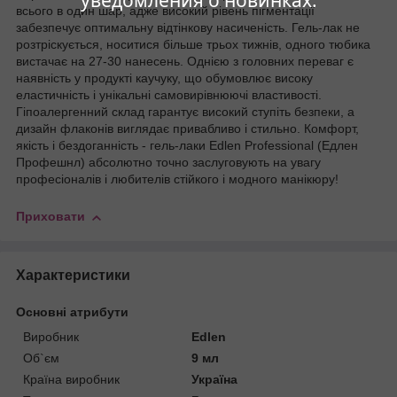
уведомления о новинках.
всього в один шар, адже високий рівень пігментації
забезпечує оптимальну відтінкову насиченість. Гель-лак не
розтріскується, носитися більше трьох тижнів, одного тюбика
вистачає на 27-30 нанесень. Однією з головних переваг є
наявність у продукті каучуку, що обумовлює високу
еластичність і унікальні самовирівнюючі властивості.
Гіпоалергенний склад гарантує високий ступіть безпеки, а
дизайн флаконів виглядає привабливо і стильно. Комфорт,
якість і бездоганність - гель-лаки Edlen Professional (Едлен
Профешнл) абсолютно точно заслуговують на увагу
професіоналів і любителів стійкого і модного манікюру!
Приховати
Характеристики
Основні атрибути
Виробник
Edlen
Об`єм
9 мл
Країна виробник
Україна